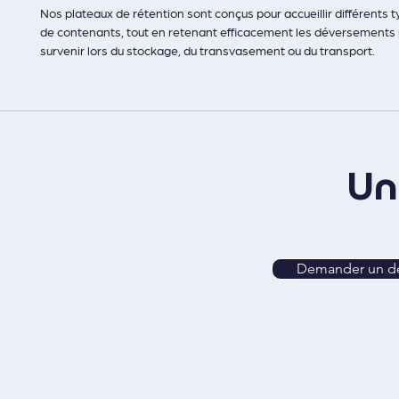
Nos plateaux de rétention sont conçus pour accueillir différents t
de contenants, tout en retenant efficacement les déversements
survenir lors du stockage, du transvasement ou du transport. 
Une rétention fiable est indispensable pour manipuler en toute sé
liquides dangereux et éviter les risques de fuites, de pollution ou 
U
Demander un de