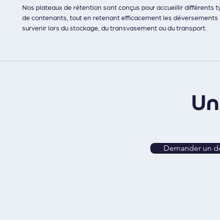
Nos plateaux de rétention sont conçus pour accueillir différents t
de contenants, tout en retenant efficacement les déversements
survenir lors du stockage, du transvasement ou du transport. 
Une rétention fiable est indispensable pour manipuler en toute sé
liquides dangereux et éviter les risques de fuites, de pollution ou 
U
Demander un de