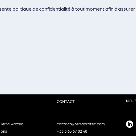
ésente politique de confidentialité à tout moment afin d’assurer 
NOUS
CONTACT
e Terra Protec
contact@terraprotec.com
ions
+33 3 65 67 82 48