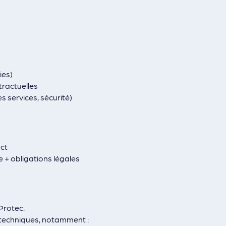
ies)
tractuelles
s services, sécurité)
act
e + obligations légales
Protec.
 techniques, notamment :