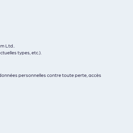
m Ltd..
uelles types, etc.).
données personnelles contre toute perte, accès